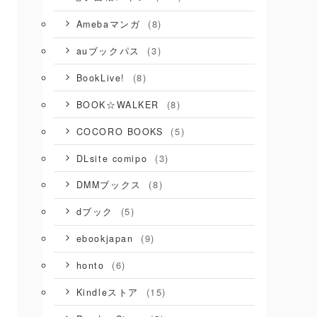
(8)
Amebaマンガ
(3)
auブックパス
(8)
BookLive!
(8)
BOOK☆WALKER
(5)
COCORO BOOKS
(3)
DLsite comipo
(8)
DMMブックス
(5)
dブック
(9)
ebookjapan
(6)
honto
(15)
Kindleストア