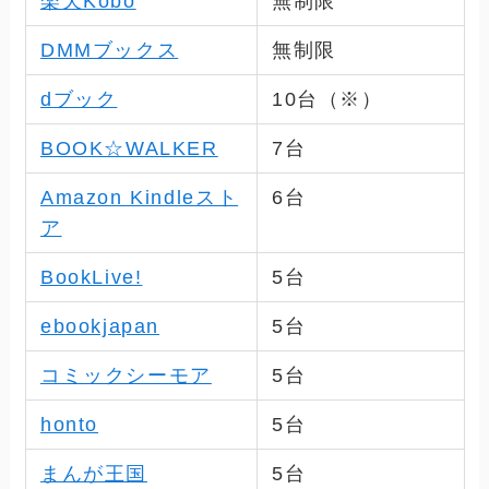
楽天Kobo
無制限
DMMブックス
無制限
dブック
10
台（※）
BOOK☆WALKER
7
台
Amazon Kindleスト
6
台
ア
BookLive!
5
台
ebookjapan
5
台
コミックシーモア
5
台
honto
5
台
まんが王国
5
台