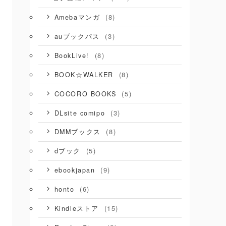
(8)
Amebaマンガ
(3)
auブックパス
(8)
BookLive!
(8)
BOOK☆WALKER
(5)
COCORO BOOKS
(3)
DLsite comipo
(8)
DMMブックス
(5)
dブック
(9)
ebookjapan
(6)
honto
(15)
Kindleストア