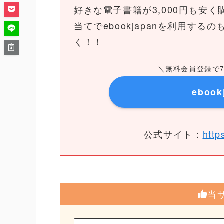
好きな電子書籍が3,000円も安
当てでebookjapanを利用す
く！！
＼無料会員登録で7
eboo
公式サイト：
http
当