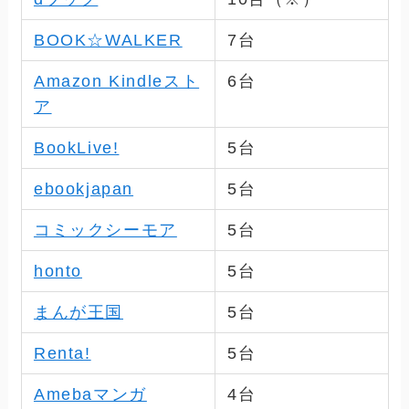
BOOK☆WALKER
7
台
Amazon Kindleスト
6
台
ア
BookLive!
5
台
ebookjapan
5
台
コミックシーモア
5
台
honto
5
台
まんが王国
5
台
Renta!
5
台
Amebaマンガ
4
台