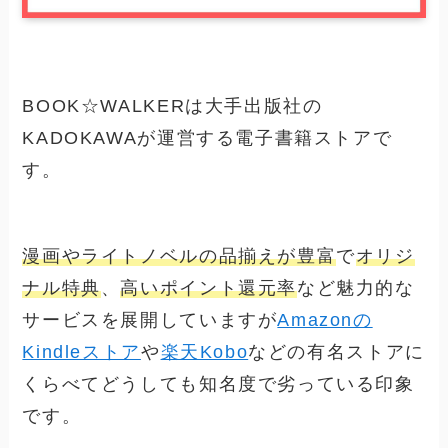
BOOK☆WALKERは大手出版社の
KADOKAWAが運営する電子書籍ストアで
す。
漫画やライトノベルの品揃えが豊富
で
オリジ
ナル特典
、
高いポイント還元率
など魅力的な
サービスを展開していますが
Amazonの
Kindleストア
や
楽天Kobo
などの有名ストアに
くらべてどうしても知名度で劣っている印象
です。