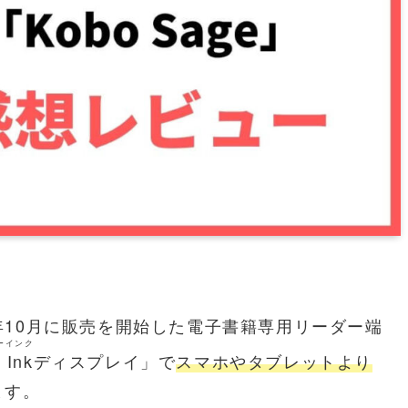
1年10月に販売を開始した
電子書籍専用リーダー端
ーインク
 Ink
ディスプレイ」で
スマホやタブレットより
ます。