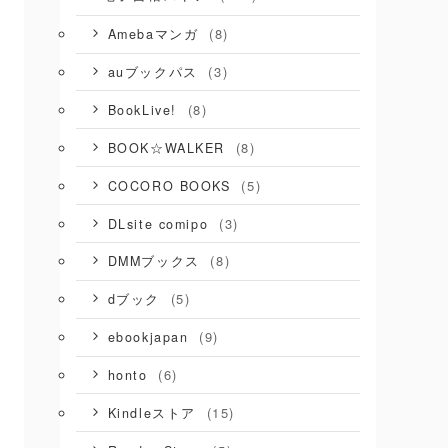
(8)
Amebaマンガ
(3)
auブックパス
(8)
BookLive!
(8)
BOOK☆WALKER
(5)
COCORO BOOKS
(3)
DLsite comipo
(8)
DMMブックス
(5)
dブック
(9)
ebookjapan
(6)
honto
(15)
Kindleストア