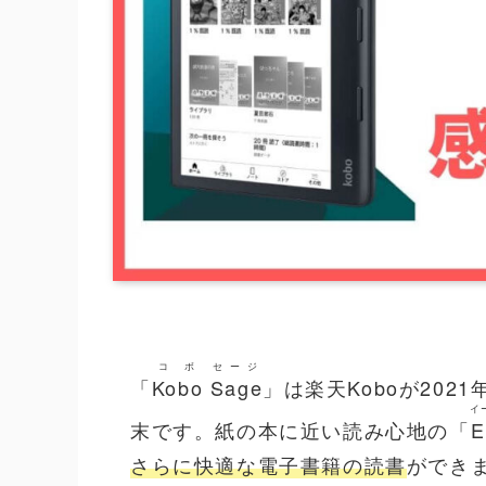
コボ
セージ
「
Kobo
Sage
」は楽天Koboが202
イ
末
です。紙の本に近い読み心地の「
E
さらに快適な電子書籍の読書
ができ